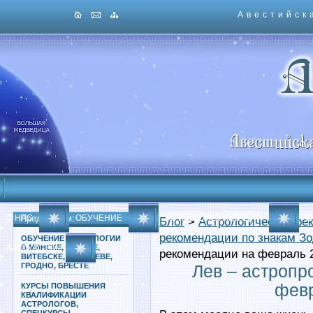
Авестийск
О НАС
Предлагаем:
ОБУЧЕНИЕ
АСТРОКОНСУЛЬТАЦИИ
К
Блог
>
Астрологические ре
рекомендации по знакам Зо
ОБУЧЕНИЕ АСТРОЛОГИИ
ААОО АСТРА
В МИНСКЕ, ГОМЕЛЕ,
рекомендации на февраль 2
ВИТЕБСКЕ, МОГИЛЕВЕ,
ГРОДНО, БРЕСТЕ
Лев – астропр
февр
КУРСЫ ПОВЫШЕНИЯ
КВАЛИФИКАЦИИ
АСТРОЛОГОВ,