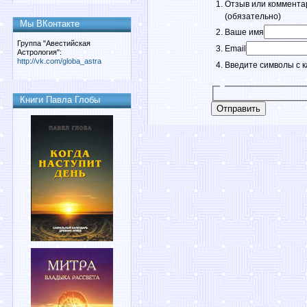
Отзыв или коммента
(обязательно)
Мы ВКонтакте
Ваше имя
Группа "Авестийская
Email
Астрология":
http://vk.com/globa_astra
Введите символы с к
Книги Павла Глобы