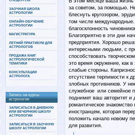
В этом месяце ваша жизнь 
СПЕЦКУРСЫ
за советом, за помощью. Н
ЗАОЧНАЯ ШКОЛА
АСТРОЛОГИИ
блеснуть кругозором, эруд
том числе международные. 
ОНЛАЙН-ОБУЧЕНИЕ
АСТРОЛОГИИ
благосклонность чиновников
МАГИСТРАТУРА
Благоприятно в эти дни на
предприятия. Хорошо реша
ЛЕТНИЙ ПРАКТИКУМ ДЛЯ
АСТРОЛОГОВ
интересными людьми, с пр
способствовать творческом
ПРОДАЖА КНИГ
АСТРОЛОГИЧЕСКОЙ
это время окружение, как 
ТЕМАТИКИ
слабые стороны. Капризнос
КОНСУЛЬТАЦИИ
АСТРОЛОГА
отсутствие терпимости к д
злобных противников. У н
служебное или семейное п
Запись на курсы
поднимет ваш авторитет и 
астрологии
романтическое знакомство 
ЗАПИСАТЬСЯ В ДНЕВНУЮ
иностранцем, которая пере
ИЛИ ВЕЧЕРНЮЮ ШКОЛУ
АСТРОЛОГИИ
положить начало новому п
ЗАПИСАТЬСЯ В ЗАОЧНУЮ
для развития.
ШКОЛУ АСТРОЛОГИИ