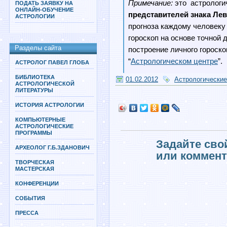
Примечание:
это астрологи
ПОДАТЬ ЗАЯВКУ НА
ОНЛАЙН-ОБУЧЕНИЕ
представителей знака Лев
АСТРОЛОГИИ
прогноза каждому человеку
гороскоп на основе точной 
Разделы сайта
построение личного гороско
“
Астрологическом центре
”.
АСТРОЛОГ ПАВЕЛ ГЛОБА
БИБЛИОТЕКА
01.02.2012
Астрологические
АСТРОЛОГИЧЕСКОЙ
ЛИТЕРАТУРЫ
ИСТОРИЯ АСТРОЛОГИИ
КОМПЬЮТЕРНЫЕ
АСТРОЛОГИЧЕСКИЕ
ПРОГРАММЫ
Задайте сво
АРХЕОЛОГ Г.Б.ЗДАНОВИЧ
или коммент
ТВОРЧЕСКАЯ
МАСТЕРСКАЯ
КОНФЕРЕНЦИИ
СОБЫТИЯ
ПРЕССА